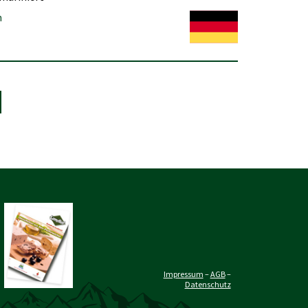
n
Impressum
–
AGB
–
Datenschutz