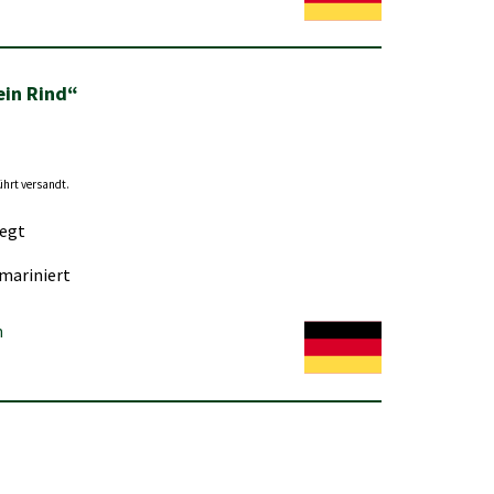
ein Rind“
ührt versandt.
legt
 mariniert
n