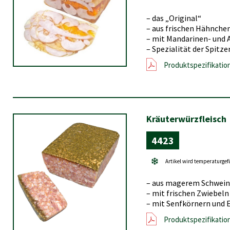
– das „Original“
– aus frischen Hähnche
– mit Mandarinen- und
– Spezialität der Spitz
Produktspezifikatio
Kräuterwürzfleisch
4423
Artikel wird temperaturgef
– aus magerem Schwei
– mit frischen Zwiebeln
– mit Senfkörnern und 
Produktspezifikatio