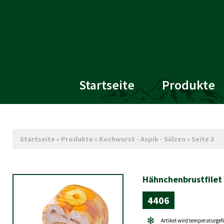
Startseite
Produkte
Startseite
»
Produkte
»
Kochwurst - Aspik - Sülzen
»
Seite 3
Hähnchenbrustfilet 
4406
Artikel wird temperaturgef