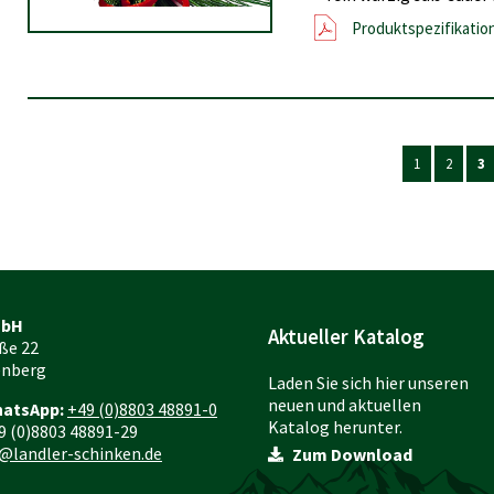
Produktspezifikatio
1
2
3
mbH
Aktueller Katalog
ße 22
enberg
Laden Sie sich hier unseren
neuen und aktuellen
hatsApp:
+49 (0)8803 48891-0
Katalog herunter.
9 (0)8803 48891-29
@landler-schinken.de
Zum Download