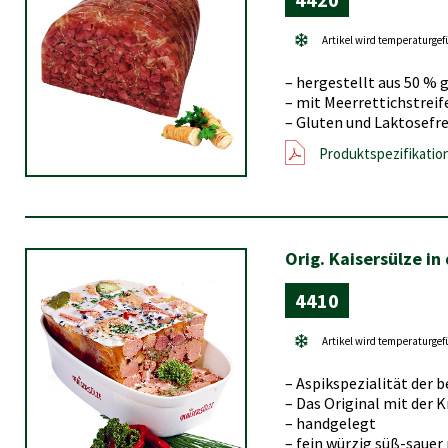
Artikel wird temperaturgef
– hergestellt aus 50 %
– mit Meerrettichstreif
– Gluten und Laktosefre
Produktspezifikatio
Orig. Kaisersülze in
4410
Artikel wird temperaturgef
– Aspikspezialität der 
– Das Original mit der 
– handgelegt
– fein würzig süß-sauer