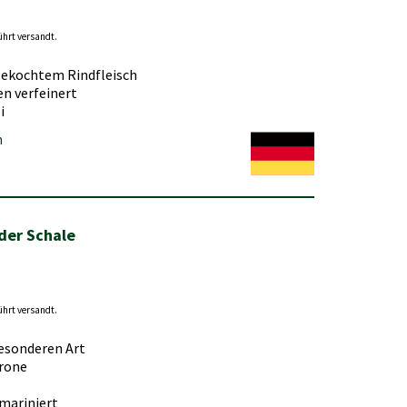
ührt versandt.
 gekochtem Rindfleisch
en verfeinert
i
n
 der Schale
ührt versandt.
besonderen Art
Krone
 mariniert