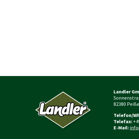
Landler G
Sonnenstra
82380 Peiß
Telefon/W
Telefax:
+4
E-Mail:
info