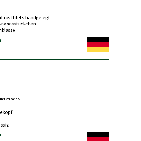
nbrustfilets handgelegt
 Ananasstückchen
enklasse
n
ührt versandt.
nekopf
Essig
n