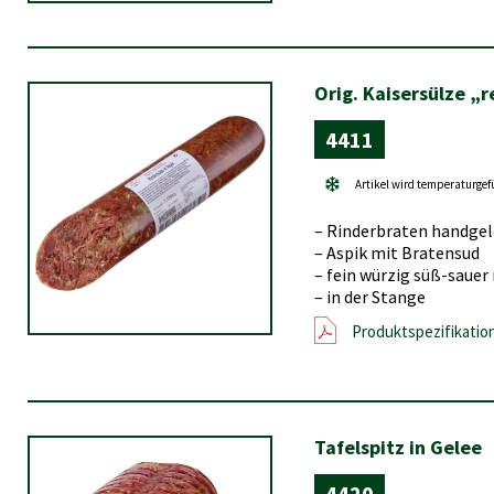
Orig. Kaisersülze „r
4411
Artikel wird temperaturgef
– Rinderbraten handge
– Aspik mit Bratensud
– fein würzig süß-sauer
– in der Stange
Produktspezifikatio
Tafelspitz in Gelee
4420