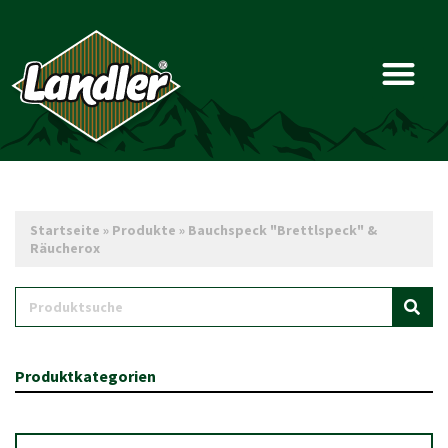
Startseite
»
Produkte
»
Bauchspeck "Brettlspeck" &
Räucherox
Produktkategorien