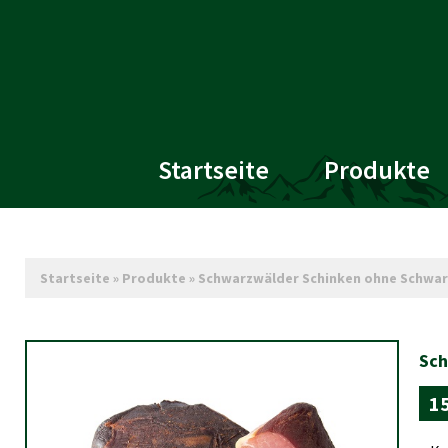
Startseite
Produkte
Startseite
»
Produkte
»
Schwarzwälder Schinken ohne Schwar
Sch
1