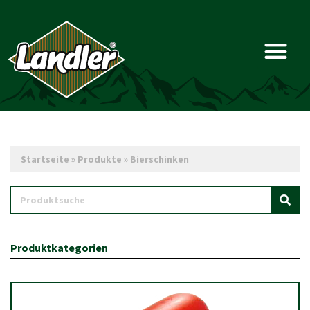
Startseite
»
Produkte
»
Bierschinken
Produktkategorien